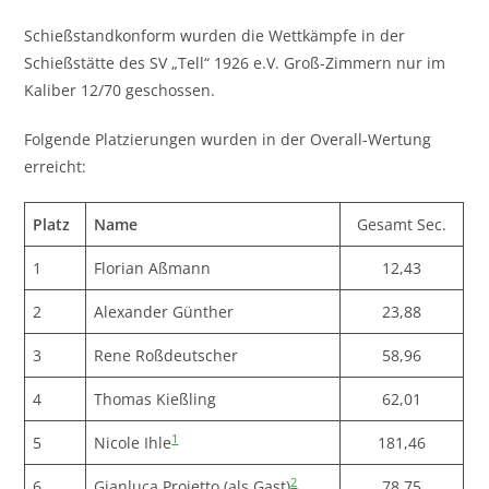
Schießstandkonform wurden die Wettkämpfe in der
Schießstätte des SV „Tell“ 1926 e.V. Groß-Zimmern nur im
Kaliber 12/70 geschossen.
Folgende Platzierungen wurden in der Overall-Wertung
erreicht:
Platz
Name
Gesamt Sec.
1
Florian Aßmann
12,43
2
Alexander Günther
23,88
3
Rene Roßdeutscher
58,96
4
Thomas Kießling
62,01
1
5
Nicole Ihle
181,46
2
6
Gianluca Proietto (als Gast)
78,75