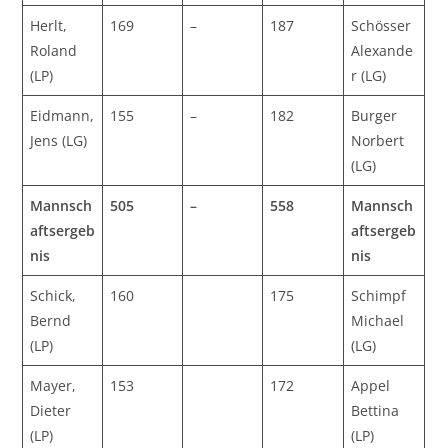
Herlt,
169
–
187
Schösser
Roland
Alexande
(LP)
r (LG)
Eidmann,
155
–
182
Burger
Jens (LG)
Norbert
(LG)
Mannsch
505
–
558
Mannsch
aftsergeb
aftsergeb
nis
nis
Schick,
160
175
Schimpf
Bernd
Michael
(LP)
(LG)
Mayer,
153
172
Appel
Dieter
Bettina
(LP)
(LP)